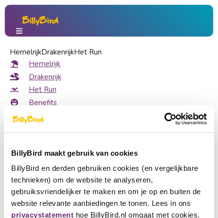
Welcome to BillyBird
Hemelrijk
Drakenrijk
Het Run
Hemelrijk
Visit our parks
Drakenrijk
Het Run
Benefits
Volkel, Noord-Brabant
About us
Attractions • Beach Lake • Indoor & outdoor playgrounds
Hemelrijk
About us
Choose a language
Gift voucher
BillyBird maakt gebruik van cookies
Become partner
History
Nederlands
BillyBird en derden gebruiken cookies (en vergelijkbare
Press
Reuver, Limburg
technieken) om de website te analyseren,
English
Operation of beach baths
Play castle • Beach Lake • Outdoor Playground
gebruiksvriendelijker te maken en om je op en buiten de
Drakenrijk
website relevante aanbiedingen te tonen. Lees in ons
Deutsch
privacystatement
hoe BillyBird.nl omgaat met cookies.