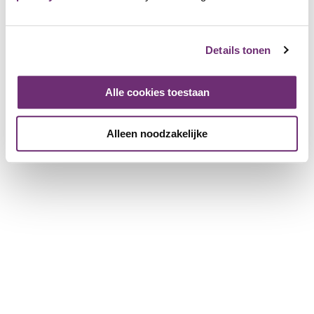
Details tonen
Alle cookies toestaan
Alleen noodzakelijke
Avonturenboerderij
Molenwaard
4689 Friends
Anmelden und als Friend hinzufügen
Bei Avonturenboerderij Molenwaard können Sie mit der
ganzen Familie in die Welt von Fien & Teun, Ihrem
Lieblingsbauern und Ihrer Lieblingsbäuerin, eintauchen!
Zusammen mit einem Entdeckungsheft in der Hand