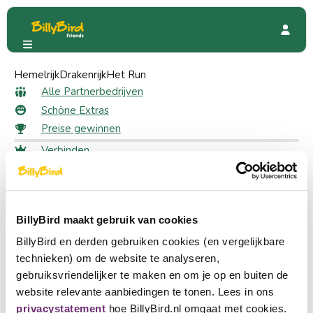
Hemelrijk
Avonturenboerderij Molenwaard
Drakenrijk
Het Run
Avonturenboerderij
Alle Partnerbedrijven
Schöne Extras
Molenwaard
Preise gewinnen
Verbinden
Anmeldung
4689 Friends
Wählen Sie eine Sprache
Ein Partner werden
BillyBird maakt gebruik van cookies
Nederlands
BillyBird en derden gebruiken cookies (en vergelijkbare
English
technieken) om de website te analyseren,
gebruiksvriendelijker te maken en om je op en buiten de
Deutsch
website relevante aanbiedingen te tonen. Lees in ons
privacystatement
hoe BillyBird.nl omgaat met cookies.