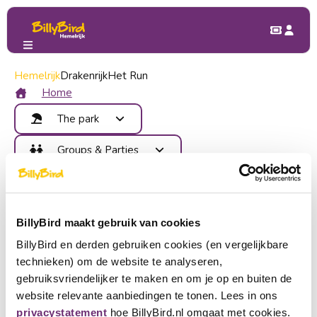
Hemelrijk
Contact BillyBird Hemelrijk
Drakenrijk
Het Run
Contact BillyBird Hemelrijk
Home
The park
Zeelandsedijk 34a
5408 SM, Volkel
Attractions
Groups & Parties
+31 413 277 000
Food and Drinks
info@billybird.nl
Benefits
Children's Party
Map
Contact
School trip
Areas
Company outing
Become member
Open in Google Maps
Events
BillyBird maakt gebruik van cookies
Group outing
Login
BillyBird en derden gebruiken cookies (en vergelijkbare
Parking 5,00 per day or 10,00 per car per season.
Buy tickets
technieken) om de website te analyseren,
Buy parking tickets
Choose a language
gebruiksvriendelijker te maken en om je op en buiten de
website relevante aanbiedingen te tonen. Lees in ons
Follow our socials
Become partner
Nederlands
privacystatement
hoe BillyBird.nl omgaat met cookies.