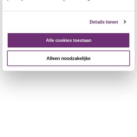
English
Details tonen
Deutsch
Facebook
Instagram
LinkedIn
Alle cookies toestaan
TikTok
YouTube
Alleen noodzakelijke
Answer to your questions
Call us: +31 413
Frequently Asked
277 000
Questions
Someone on the line within
Immediate help!
5 minutes between 10 am
and 5 pm