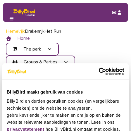
Hemelrijk
The Park
Drakenrijk
Attractions
Het Run
Poppentheater
Poppentheater
Home
The park
Attractions
Groups & Parties
Puppet Theatre
Food and Drinks
Benefits
Children's Party
Map
Contact
School trip
Areas
Company outing
Become member
Events
BillyBird maakt gebruik van cookies
Group outing
Login
BillyBird en derden gebruiken cookies (en vergelijkbare
Buy tickets
technieken) om de website te analyseren,
Choose a language
gebruiksvriendelijker te maken en om je op en buiten de
website relevante aanbiedingen te tonen. Lees in ons
Become partner
Nederlands
privacystatement
hoe BillyBird.nl omgaat met cookies.