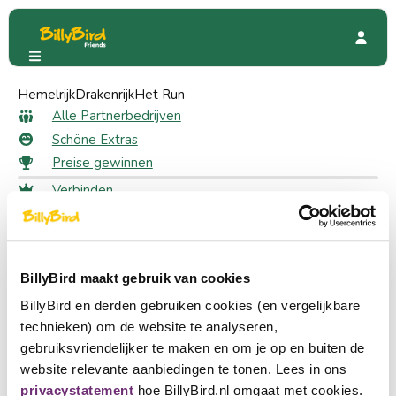
Hemelrijk
Bloemenpark Appeltern
Drakenrijk
Het Run
Bloemenpark Appeltern
Alle Partnerbedrijven
Schöne Extras
Preise gewinnen
Verbinden
436 Friends
Anmeldung
Wählen Sie eine Sprache
Ein Partner werden
BillyBird maakt gebruik van cookies
Nederlands
BillyBird en derden gebruiken cookies (en vergelijkbare
English
technieken) om de website te analyseren,
gebruiksvriendelijker te maken en om je op en buiten de
Deutsch
website relevante aanbiedingen te tonen. Lees in ons
privacystatement
hoe BillyBird.nl omgaat met cookies.