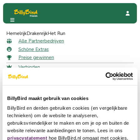
Hemelrijk
Schöne Extras
Drakenrijk
Het Run
Schöne Extras
Alle Partnerbedrijven
Schöne Extras
Preise gewinnen
Neu
Restaurant
Freizeitpark
Zoo
(5)
(19)
(24)
(1
Verbinden
Anmeldung
Neu
Wählen Sie eine Sprache
Ein Partner werden
BillyBird maakt gebruik van cookies
Nederlands
30 likes
Für Mitglieder
BillyBird en derden gebruiken cookies (en vergelijkbare
Kamelenmelkerij Smits
English
technieken) om de website te analyseren,
Kostenloser Kamelpfleger für junge Leute
11
gebruiksvriendelijker te maken en om je op en buiten de
Deutsch
website relevante aanbiedingen te tonen. Lees in ons
privacystatement
hoe BillyBird.nl omgaat met cookies.