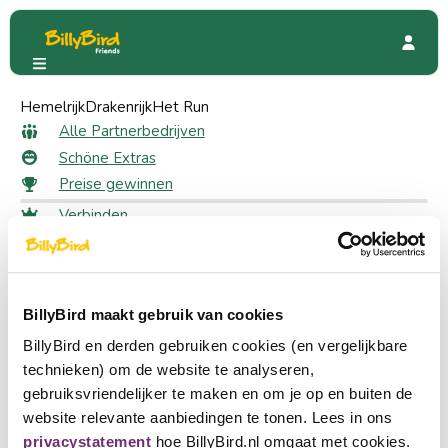
Hemelrijk
Broederkapel Veghel
Drakenrijk
Het Run
Sonderangebote
1 kostenloses Getränk
Alle Partnerbedrijven
1 kostenloses Getränk als
Schöne Extras
Preise gewinnen
Mitglied
Verbinden
Anmeldung
14 likes
Wählen Sie eine Sprache
Ein Partner werden
BillyBird maakt gebruik van cookies
Nederlands
Fordern Sie Ihren Rabatt an
BillyBird en derden gebruiken cookies (en vergelijkbare
Melden Sie sich an, um Ihren Rabatt zu erhalten
English
technieken) om de website te analyseren,
Melden Sie sich an
gebruiksvriendelijker te maken en om je op en buiten de
Deutsch
website relevante aanbiedingen te tonen. Lees in ons
🥘 Lust auf einen gemütlichen Tapas-Abend an einem
privacystatement
hoe BillyBird.nl omgaat met cookies.