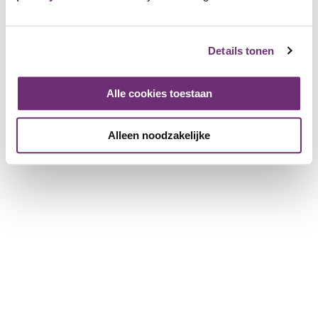
einzigartigen Ort in Veghel? Das ist in der
Broederkapel möglich!
Details tonen
Jeden ersten Donnerstagabend im Monat steht die Kapelle
ganz im Zeichen eines stimmungsvollen Tapas-Abends.
Dabei genießen Sie gemeinsam verschiedene köstliche
Alle cookies toestaan
Tapas-Gerichte in einer einzigartigen historischen Kulisse.
Und es kommt noch besser:
Als Mitglied von BillyBird
Alleen noodzakelijke
erhalten Sie beim Kauf des Tapas-Menüs ein
kostenloses Getränk pro Person
. Der perfekte Abend
mit Familie oder Freunden!👪
Broederkapel Veghel
908 Friends
Anmelden und als Friend hinzufügen
Seiste: Broederkapel Veghel