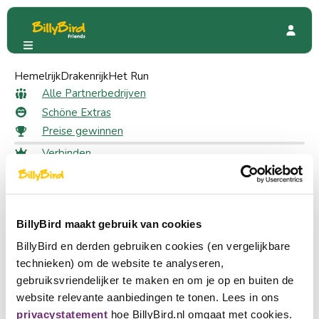
Hemelrijk
City Adventures
Drakenrijk
Het Run
Bewertungen
Alle Bewertungen für City
Alle Partnerbedrijven
Schöne Extras
Adventures
Preise gewinnen
Verbinden
Bewertung abgeben
Anmeldung
Schreiben Sie eine Rezension zu dieser Seite.
Wählen Sie eine Sprache
Ein Partner werden
BillyBird maakt gebruik van cookies
Nederlands
schnell zu
BillyBird en derden gebruiken cookies (en vergelijkbare
English
technieken) om de website te analyseren,
Alle Partnerbedrijven
gebruiksvriendelijker te maken en om je op en buiten de
Schöne Extras
Deutsch
website relevante aanbiedingen te tonen. Lees in ons
Preise gewinnen
privacystatement
hoe BillyBird.nl omgaat met cookies.