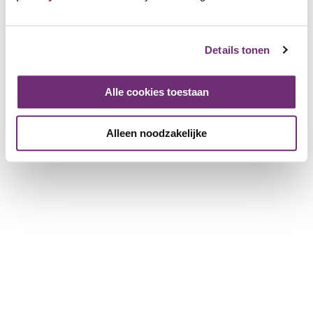
Über BillyBird
Über uns
Details tonen
Geschenkgutschein
Geschichte
Arbeiten bei BillyBird
Alle cookies toestaan
Drücken Sie
Betrieb von Strandbädern
Alleen noodzakelijke
Für Partnerunternehmen
Weitere Informationen für Unternehmen
ein Unternehmen anmelden
Broschüre herunterladen