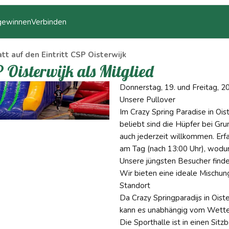
 gewinnen
Verbinden
tt auf den Eintritt CSP Oisterwijk
P Oisterwijk als Mitglied
Donnerstag, 19. und Freitag, 2
Unsere Pullover
Im Crazy Spring Paradise in Ois
beliebt sind die Hüpfer bei Gru
auch jederzeit willkommen. Er
am Tag (nach 13:00 Uhr), wodurc
Unsere jüngsten Besucher find
Wir bieten eine ideale Mischung
Standort
Da Crazy Springparadijs in Ois
kann es unabhängig vom Wetter
Die Sporthalle ist in einen Sitz