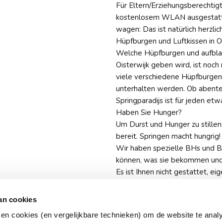
Für Eltern/Erziehungsberechtig
kostenlosem WLAN ausgestattet
wagen: Das ist natürlich herzli
Hüpfburgen und Luftkissen in 
Welche Hüpfburgen und aufblasb
Oisterwijk geben wird, ist noch
viele verschiedene Hüpfburgen 
unterhalten werden. Ob abenteu
Springparadijs ist für jeden etw
Haben Sie Hunger?
Um Durst und Hunger zu stillen
bereit. Springen macht hungrig!
Wir haben spezielle BHs und Bu
können, was sie bekommen un
Es ist Ihnen nicht gestattet, e
Größere Gruppen und Kinderge
Eine Sporthalle bietet Platz für
an cookies
gewährleisten, ist die Besucher
ken cookies (en vergelijkbare technieken) om de website te anal
Um unangenehme Überraschunge