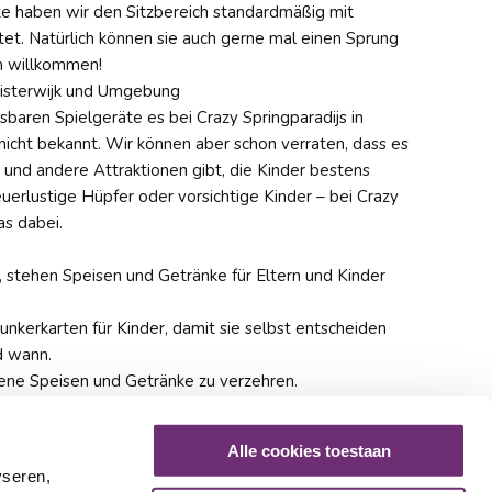
te haben wir den Sitzbereich standardmäßig mit
. Natürlich können sie auch gerne mal einen Sprung
ch willkommen!
Oisterwijk und Umgebung
aren Spielgeräte es bei Crazy Springparadijs in
 nicht bekannt. Wir können aber schon verraten, dass es
und andere Attraktionen gibt, die Kinder bestens
erlustige Hüpfer oder vorsichtige Kinder – bei Crazy
as dabei.
, stehen Speisen und Getränke für Eltern und Kinder
nkerkarten für Kinder, damit sie selbst entscheiden
d wann.
igene Speisen und Getränke zu verzehren.
burtstage
 viele Kinder, aber um die Sicherheit aller zu
Alle cookies toestaan
zahl begrenzt.
yseren,
n mit einer großen Kindergruppe zu vermeiden,