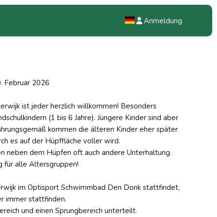
Anmeldung
NL
EN
0. Februar 2026
DE
terwijk ist jeder herzlich willkommen! Besonders
ndschulkindern (1 bis 6 Jahre). Jüngere Kinder sind aber
fahrungsgemäß kommen die älteren Kinder eher später
h es auf der Hüpffläche voller wird.
en neben dem Hüpfen oft auch andere Unterhaltung.
 für alle Altersgruppen!
terwijk im Optisport Schwimmbad Den Donk stattfindet,
 immer stattfinden.
bereich und einen Sprungbereich unterteilt.