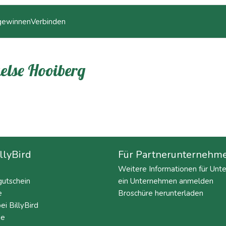
 gewinnen
Verbinden
else Hooiberg
llyBird
Für Partnerunternehm
Weitere Informationen für Un
utschein
ein Unternehmen anmelden
e
Broschüre herunterladen
ei BillyBird
ie