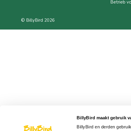
Betrieb v
© BillyBird 2026
BillyBird maakt gebruik v
BillyBird en derden gebrui