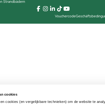
on Strandbädern
Vouchercode
Geschäftsbeding
an cookies
ken cookies (en vergelijkbare technieken) om de website te anal