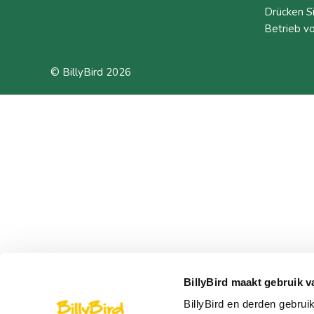
Drücken S
Betrieb v
© BillyBird 2026
BillyBird maakt gebruik v
BillyBird en derden gebrui