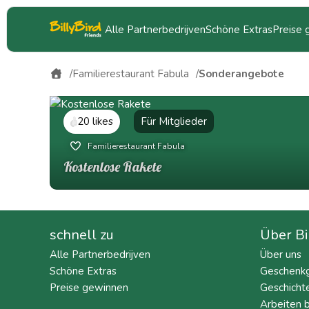
Alle Partnerbedrijven
Schöne Extras
Preise
Familierestaurant Fabula
Sonderangebote
20 likes
Für Mitglieder
Familierestaurant Fabula
Kostenlose Rakete
schnell zu
Über Bi
Alle Partnerbedrijven
Über uns
Schöne Extras
Geschenkg
Preise gewinnen
Geschicht
Arbeiten b