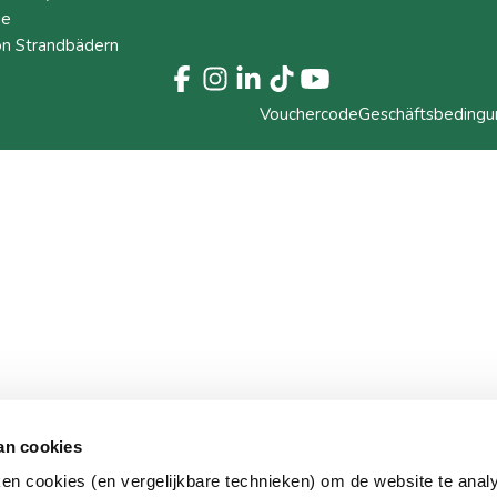
ie
on Strandbädern
Vouchercode
Geschäftsbeding
an cookies
ken cookies (en vergelijkbare technieken) om de website te anal