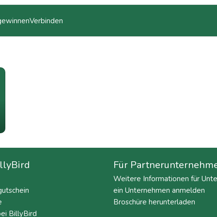
 gewinnen
Verbinden
llyBird
Für Partnerunternehm
Weitere Informationen für Un
utschein
ein Unternehmen anmelden
e
Broschüre herunterladen
ei BillyBird