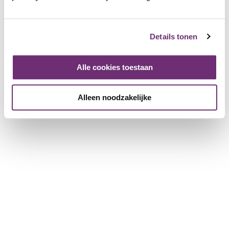
Details tonen
Alle cookies toestaan
Glowgolf Eindhoven
Alleen noodzakelijke
1017 Friends
Anmelden und als Friend hinzufügen
Unsere Filiale befindet sich im Sportcomplex Eindhoven
Noord in der Vijfkamplaan 6c und ist aus der gesamten
Region, auch mit öffentlichen Verkehrsmitteln, perfekt
erreichbar. Sie können KOSTENLOS vor unserer Tür parken.
Glowgolf ist eine superspaßige Aktivität für die ganze
Familie und kann das ganze Jahr über gespielt werden. Im
Winter ist es angenehm warm und im Sommer sorgt die