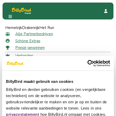
Hemelrijk
Glowgolf Eindhoven
Drakenrijk
Het Run
Glowgolf Eindhoven
Alle Partnerbedrijven
Schöne Extras
Preise gewinnen
Verbinden
1017 Friends
Anmeldung
Wählen Sie eine Sprache
Ein Partner werden
BillyBird maakt gebruik van cookies
Nederlands
BillyBird en derden gebruiken cookies (en vergelijkbare
English
technieken) om de website te analyseren,
gebruiksvriendelijker te maken en om je op en buiten de
Deutsch
website relevante aanbiedingen te tonen. Lees in ons
privacystatement
hoe BillyBird.nl omgaat met cookies.