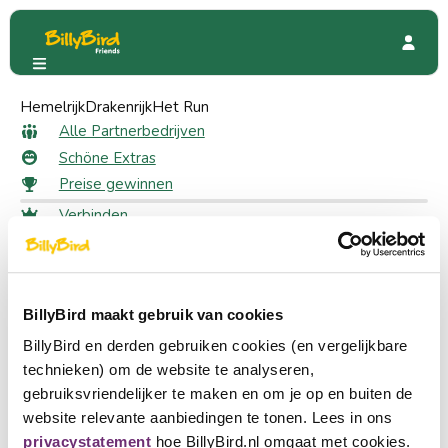
Hemelrijk
Avonturenpark Hellendoorn
Drakenrijk
Het Run
Bewertungen
Alle Bewertungen für
Alle Partnerbedrijven
Schöne Extras
Avonturenpark Hellendoorn
Preise gewinnen
Verbinden
Bewertung abgeben
Anmeldung
Schreiben Sie eine Rezension zu dieser Seite.
Wählen Sie eine Sprache
Ein Partner werden
BillyBird maakt gebruik van cookies
Nederlands
schnell zu
BillyBird en derden gebruiken cookies (en vergelijkbare
English
technieken) om de website te analyseren,
Alle Partnerbedrijven
gebruiksvriendelijker te maken en om je op en buiten de
Schöne Extras
Deutsch
website relevante aanbiedingen te tonen. Lees in ons
Preise gewinnen
privacystatement
hoe BillyBird.nl omgaat met cookies.