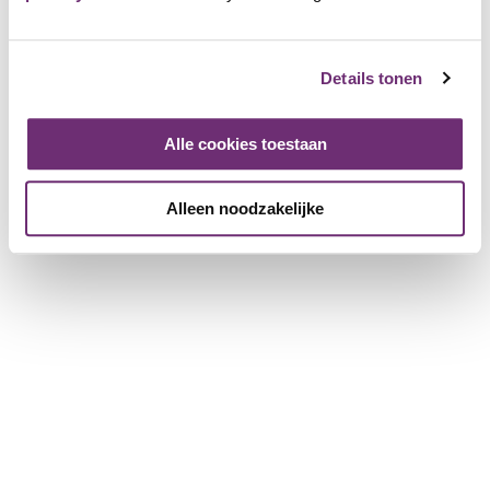
Über BillyBird
Über uns
Details tonen
Geschenkgutschein
Geschichte
Arbeiten bei BillyBird
Alle cookies toestaan
Drücken Sie
Betrieb von Strandbädern
Alleen noodzakelijke
Für Partnerunternehmen
Weitere Informationen für Unternehmen
ein Unternehmen anmelden
Broschüre herunterladen