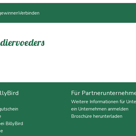
 gewinnen
Verbinden
 diervoeders
llyBird
Für Partnerunternehm
Weitere Informationen für Un
utschein
ein Unternehmen anmelden
e
Broschüre herunterladen
ei BillyBird
ie