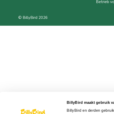
Betrieb v
© BillyBird 2026
BillyBird maakt gebruik v
BillyBird en derden gebrui