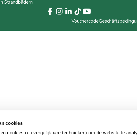
on Strandbädern
Vouchercode
Geschäftsbeding
an cookies
ken cookies (en vergelijkbare technieken) om de website te anal