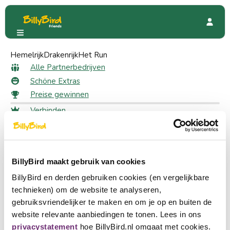
Hemelrijk
Madurodam
Drakenrijk
Het Run
Madurodam
Alle Partnerbedrijven
Schöne Extras
Preise gewinnen
Verbinden
1819 Friends
Anmeldung
Wählen Sie eine Sprache
Ein Partner werden
BillyBird maakt gebruik van cookies
Nederlands
BillyBird en derden gebruiken cookies (en vergelijkbare
English
technieken) om de website te analyseren,
gebruiksvriendelijker te maken en om je op en buiten de
Deutsch
website relevante aanbiedingen te tonen. Lees in ons
privacystatement
hoe BillyBird.nl omgaat met cookies.