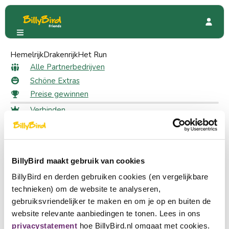
Hemelrijk
Movie Park Germany
Drakenrijk
Het Run
Movie Park Germany
Alle Partnerbedrijven
Schöne Extras
Preise gewinnen
Verbinden
2429 Friends
Anmeldung
Wählen Sie eine Sprache
Ein Partner werden
BillyBird maakt gebruik van cookies
Nederlands
BillyBird en derden gebruiken cookies (en vergelijkbare
English
technieken) om de website te analyseren,
gebruiksvriendelijker te maken en om je op en buiten de
Deutsch
website relevante aanbiedingen te tonen. Lees in ons
privacystatement
hoe BillyBird.nl omgaat met cookies.