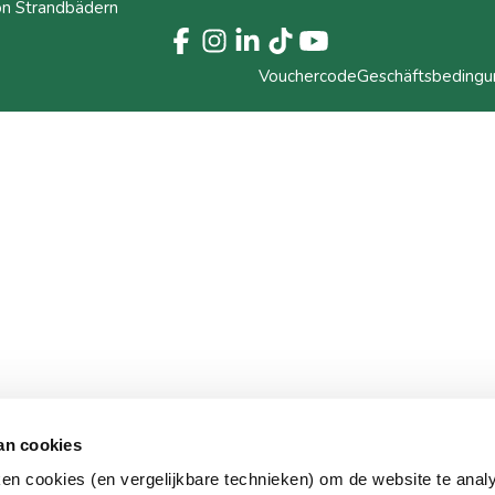
on Strandbädern
Vouchercode
Geschäftsbeding
an cookies
ken cookies (en vergelijkbare technieken) om de website te anal