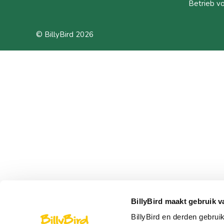
Betrieb v
© BillyBird 2026
BillyBird maakt gebruik v
BillyBird en derden gebrui