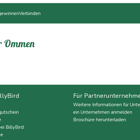
 gewinnen
Verbinden
or Ommen
llyBird
Für Partnerunternehm
Weitere Informationen für Un
utschein
ein Unternehmen anmelden
e
Broschüre herunterladen
ei BillyBird
ie