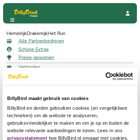
Hemelrijk
Drakenrijk
Het Run
Alle Partnerbedrijven
Schöne Extras
Preise gewinnen
Verbinden
Anmeldung
schnell zu
Wählen Sie eine Sprache
Alle Partnerbedrijven
Ein Partner werden
BillyBird maakt gebruik van cookies
Schöne Extras
Nederlands
Preise gewinnen
BillyBird en derden gebruiken cookies (en vergelijkbare
English
technieken) om de website te analyseren,
Über BillyBird
gebruiksvriendelijker te maken en om je op en buiten de
Deutsch
Über uns
website relevante aanbiedingen te tonen. Lees in ons
Geschenkgutschein
privacystatement
hoe BillyBird.nl omgaat met cookies.