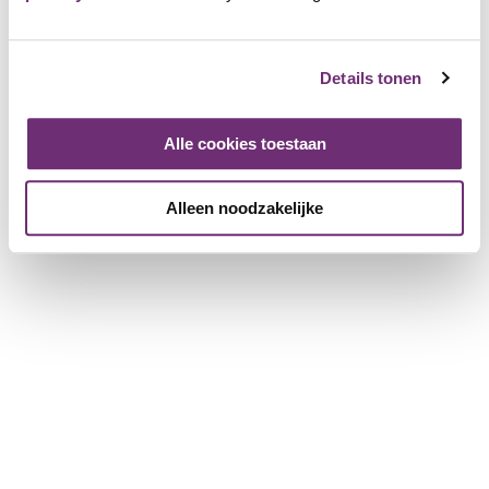
Über BillyBird
Über uns
Details tonen
Geschenkgutschein
Geschichte
Arbeiten bei BillyBird
Alle cookies toestaan
Drücken Sie
Betrieb von Strandbädern
Alleen noodzakelijke
Für Partnerunternehmen
Weitere Informationen für Unternehmen
ein Unternehmen anmelden
Broschüre herunterladen