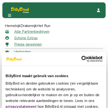
Hemelrijk
Schateiland Zeumeren
Drakenrijk
Het Run
Bewertungen
Alle Bewertungen für
Alle Partnerbedrijven
Schöne Extras
Schateiland Zeumeren
Preise gewinnen
Verbinden
Bewertung abgeben
Anmeldung
Schreiben Sie eine Rezension zu dieser Seite.
Wählen Sie eine Sprache
Ein Partner werden
BillyBird maakt gebruik van cookies
Nederlands
schnell zu
BillyBird en derden gebruiken cookies (en vergelijkbare
English
technieken) om de website te analyseren,
Alle Partnerbedrijven
gebruiksvriendelijker te maken en om je op en buiten de
Schöne Extras
Deutsch
website relevante aanbiedingen te tonen. Lees in ons
Preise gewinnen
privacystatement
hoe BillyBird.nl omgaat met cookies.