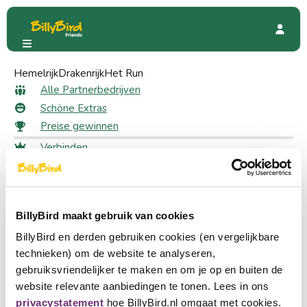
Hemelrijk
Steentjesloods
Drakenrijk
Het Run
Steentjesloods
Alle Partnerbedrijven
Schöne Extras
Preise gewinnen
Verbinden
1473 Friends
Anmeldung
Wählen Sie eine Sprache
Ein Partner werden
BillyBird maakt gebruik van cookies
Nederlands
BillyBird en derden gebruiken cookies (en vergelijkbare
English
technieken) om de website te analyseren,
gebruiksvriendelijker te maken en om je op en buiten de
Deutsch
website relevante aanbiedingen te tonen. Lees in ons
privacystatement
hoe BillyBird.nl omgaat met cookies.