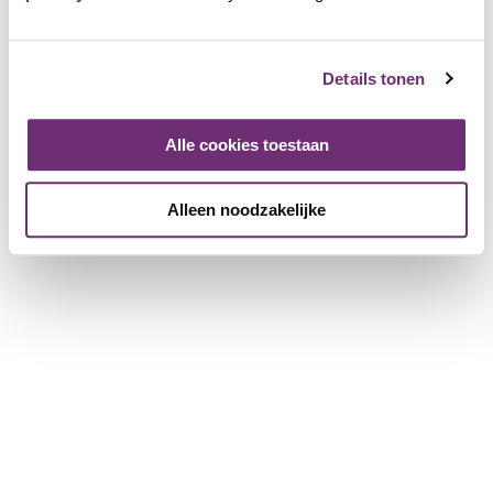
Steentjesloods
Details tonen
1473 Friends
Alle cookies toestaan
Anmelden und als Friend hinzufügen
Als Vater von zwei Söhnen wurde in den letzten Jahren zu
Alleen noodzakelijke
Hause viel mit Lego gebaut. Anfangs durfte man mithelfen,
doch neuerdings dürfen sie es auch selbst tun. Schade,
denn es macht mir immer noch Spaß.
Ich würde gerne die großen Lego-Sets bauen, finde es
aber eigentlich schade, so ein teures Lego-Set zu kaufen,
es zu bauen und nichts damit anzufangen. Möglicherweise
haben mehr Menschen dieses Problem.
Deshalb möchten wir in der Lage sein, diese Sets auf
zugängliche Weise zu bauen. Sie können die Sets über die
Website für zwei Wochen zu einem günstigen Preis mieten.
Sind zwei Wochen zu kurz? Kein Problem! Dann verlängern