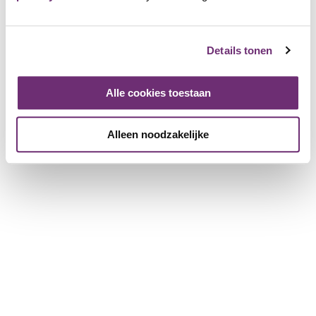
Über BillyBird
Über uns
Details tonen
Geschenkgutschein
Geschichte
Arbeiten bei BillyBird
Alle cookies toestaan
Drücken Sie
Betrieb von Strandbädern
Alleen noodzakelijke
Für Partnerunternehmen
Weitere Informationen für Unternehmen
ein Unternehmen anmelden
Broschüre herunterladen