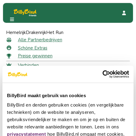
Hemelrijk
The Chocolate Factory
Drakenrijk
Het Run
Bewertungen
Alle Bewertungen für The
Alle Partnerbedrijven
Schöne Extras
Chocolate Factory
Preise gewinnen
Verbinden
Bewertung abgeben
Anmeldung
Schreiben Sie eine Rezension zu dieser Seite.
Wählen Sie eine Sprache
Ein Partner werden
BillyBird maakt gebruik van cookies
Nederlands
schnell zu
BillyBird en derden gebruiken cookies (en vergelijkbare
English
technieken) om de website te analyseren,
Alle Partnerbedrijven
gebruiksvriendelijker te maken en om je op en buiten de
Schöne Extras
Deutsch
website relevante aanbiedingen te tonen. Lees in ons
Preise gewinnen
privacystatement
hoe BillyBird.nl omgaat met cookies.