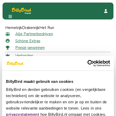
Hemelrijk
Thermae 2000
Drakenrijk
Het Run
Sonderangebote
23 € Rabatt
23 € Rabatt als Mitglied
Alle Partnerbedrijven
Schöne Extras
Preise gewinnen
31 likes
Verbinden
Anmeldung
Fordern Sie Ihren Rabatt an
Wählen Sie eine Sprache
Melden Sie sich an, um Ihren Rabatt zu erhalten
Ein Partner werden
BillyBird maakt gebruik van cookies
Nederlands
Melden Sie sich an
BillyBird en derden gebruiken cookies (en vergelijkbare
English
Hoch auf dem Cauberg im malerischen Limburger
technieken) om de website te analyseren,
Hügelland glänzen die Pyramiden von Thermae 2000, ein
gebruiksvriendelijker te maken en om je op en buiten de
Deutsch
besonderer Ort für tiefgehende Entspannung. Genießen Sie
website relevante aanbiedingen te tonen. Lees in ons
thermale Innen und Außenbecken aus eigener Quelle,
privacystatement
hoe BillyBird.nl omgaat met cookies.