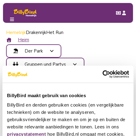
Hemelrijk
Gruppen & Parteien
Drakenrijk
Het Run
Betriebsausflug
Betriebsausflug
Heim
Der Park
Attraktionen
Gruppen und Partys
Essen trinken
Vorteile
Kinderparty
Karte
Kontakt
Klassenfahrt
Bereiche
Betriebsausflug
Verbinden
Veranstaltungen
BillyBird maakt gebruik van cookies
Gruppenausflug
Anmeldung
BillyBird en derden gebruiken cookies (en vergelijkbare
Suchen Sie einen tollen Ort für Ihren
Kaufen Sie Tickets
technieken) om de website te analyseren,
Betriebsausflug?
Wählen Sie eine Sprache
gebruiksvriendelijker te maken en om je op en buiten de
website relevante aanbiedingen te tonen. Lees in ons
Plant ihr einen unterhaltsamen Betriebsausflug? Dann ist
Ein Partner werden
Nederlands
privacystatement
hoe BillyBird.nl omgaat met cookies.