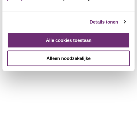
English
Details tonen
Deutsch
Alle cookies toestaan
Alleen noodzakelijke
Blick auf den Freizeitsee
Genießen Sie den atemberaubenden Blick über den
Badesee. Neben der Aussichtshütte befindet sich eine
Uferschwalbenmauer, an der mehrere Uferschwalben ihre