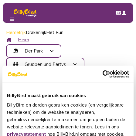
Hemelrijk
Der Park
Drakenrijk
Attraktionen
Het Run
Observatiehut
Observatiehut
Heim
Der Park
Attraktionen
Gruppen und Partys
Immer offen!
Essen trinken
Vorteile
Kinderparty
Karte
Kontakt
Klassenfahrt
Bereiche
Betriebsausflug
Verbinden
Veranstaltungen
BillyBird maakt gebruik van cookies
Gruppenausflug
Anmeldung
BillyBird en derden gebruiken cookies (en vergelijkbare
Kaufen Sie Tickets
technieken) om de website te analyseren,
Wählen Sie eine Sprache
gebruiksvriendelijker te maken en om je op en buiten de
website relevante aanbiedingen te tonen. Lees in ons
Ein Partner werden
Nederlands
privacystatement
hoe BillyBird.nl omgaat met cookies.