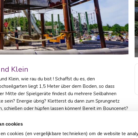
und Klein
nd Klein, wie rau du bist ! Schaffst du es, den
ochseilgarten liegt 1,5 Meter über dem Boden, so dass
der Mitte der Spielgeräte findest du mehrere Seilbahnen
te sein? Energie übrig? Kletterst du dann zum Sprungnetz
n, schießen oder hüpfen lassen können! Bereit im Bouncenet?
nach unten. Welche Herausforderungen wirst du im Ruig
an cookies
ken cookies (en vergelijkbare technieken) om de website te anal