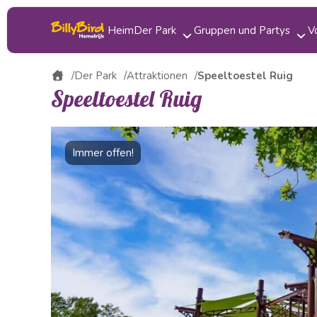
Heim
Der Park
Gruppen und Partys
V
Attraktionen
Kinderparty
Der Park
Attraktionen
Speeltoestel Ruig
Speeltoestel Ruig
Essen trinken
Klassenfahrt
Karte
Gruppenausflug
Immer offen!
Bereiche
Betriebsausflug
Veranstaltungen