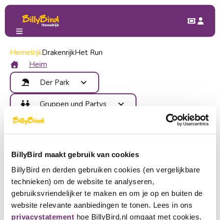
Hemelrijk
Der Park
Drakenrijk
Attraktionen
Het Run
Waterfietsen
Waterfietsen
Heim
Der Park
Attraktionen
Gruppen und Partys
Essen trinken
Vorteile
Kinderparty
Karte
Kontakt
Klassenfahrt
Bereiche
Betriebsausflug
Verbinden
Veranstaltungen
BillyBird maakt gebruik van cookies
Gruppenausflug
Anmeldung
BillyBird en derden gebruiken cookies (en vergelijkbare
Kaufen Sie Tickets
technieken) om de website te analyseren,
Wählen Sie eine Sprache
gebruiksvriendelijker te maken en om je op en buiten de
website relevante aanbiedingen te tonen. Lees in ons
Ein Partner werden
Nederlands
privacystatement
hoe BillyBird.nl omgaat met cookies.