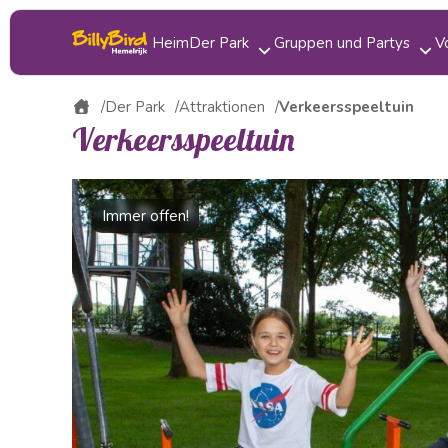
Heim
Der Park
Gruppen und Partys
V
Attraktionen
Kinderparty
Der Park
Attraktionen
Verkeersspeeltuin
Verkeersspeeltuin
Essen trinken
Klassenfahrt
Karte
Gruppenausflug
Immer offen!
Bereiche
Betriebsausflug
Veranstaltungen