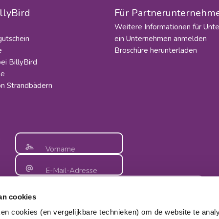
llyBird
Für Partnerunternehm
Weitere Informationen für Un
utschein
ein Unternehmen anmelden
e
Broschüre herunterladen
ei BillyBird
ie
on Strandbädern
n
Vorname
E-Mail-Adresse
billy@billybird.nl
Halte mich auf dem Laufenden!
an cookies
Überprüfen Sie Ihre E-Mail-Adresse. Wir
haben einen häufigen Fehler gefunden:
ken cookies (en vergelijkbare technieken) om de website te anal