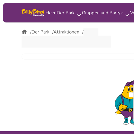
Heim
Der Park
Gruppen und Partys
V
Attraktionen
Kinderparty
Der Park
Attraktionen
Essen trinken
Klassenfahrt
Karte
Gruppenausflug
Bereiche
Betriebsausflug
Veranstaltungen