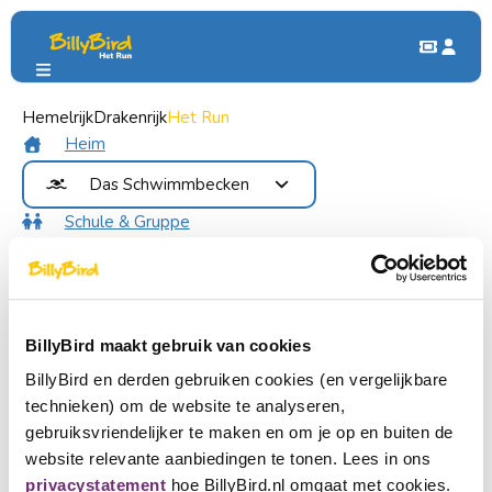
Hemelrijk
Gruppen & Parteien
Drakenrijk
Het Run
Schul- & Gruppenausflug
Schul- & Gruppenausflug
Heim
Das Schwimmbecken
Schule & Gruppe
Unsere Schwimmbäder
Vorteile
Dauwzwemmen
Kontakt
Freizeitschwimmen
Essen trinken
Verbinden
DoggyDay
Anmeldung
BillyBird maakt gebruik van cookies
Kaufen Sie Tickets
BillyBird en derden gebruiken cookies (en vergelijkbare
Auf der Suche nach einem
technieken) om de website te analyseren,
Wählen Sie eine Sprache
unvergesslichen Ausflug?
gebruiksvriendelijker te maken en om je op en buiten de
Ein Partner werden
Nederlands
website relevante aanbiedingen te tonen. Lees in ons
Kommt mit eurer Klasse, Familie, Freundesgruppe,
privacystatement
hoe BillyBird.nl omgaat met cookies.