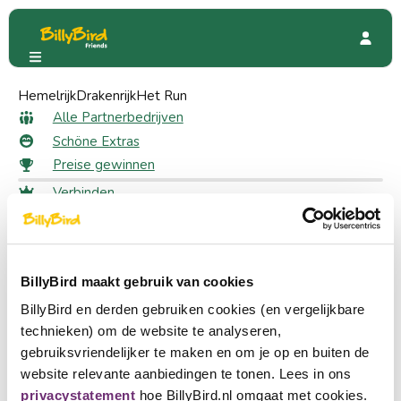
Hemelrijk
Familierestaurant Fabula
Drakenrijk
Het Run
Sonderangebote
Kostenlose Rakete
Alle Partnerbedrijven
Kostenlose Rakete als Mitglied
Schöne Extras
Preise gewinnen
Verbinden
20 likes
Anmeldung
Wählen Sie eine Sprache
Fordern Sie Ihren Rabatt an
Ein Partner werden
BillyBird maakt gebruik van cookies
Nederlands
Melden Sie sich an, um Ihren Rabatt zu erhalten
Melden Sie sich an
BillyBird en derden gebruiken cookies (en vergelijkbare
English
technieken) om de website te analyseren,
Erleben Sie einen schönen Familientag im
gebruiksvriendelijker te maken en om je op en buiten de
Deutsch
Familienrestaurant Fabula. Genießen Sie eine umfangreiche
website relevante aanbiedingen te tonen. Lees in ons
Speisekarte mit Pfannkuchen, Grillgerichten, Salaten und
privacystatement
hoe BillyBird.nl omgaat met cookies.