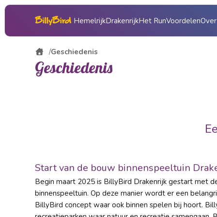
Hemelrijk
Drakenrijk
Het Run
Voordelen
Over
Over
Geschiedenis
Geschiedenis
Cad
Gesc
Pers
Ee
Expl
Start van de bouw binnenspeeltuin Drake
Begin maart 2025 is BillyBird Drakenrijk gestart met 
binnenspeeltuin. Op deze manier wordt er een belangri
BillyBird concept waar ook binnen spelen bij hoort. Bil
recreatieparken waar natuur en recreatie samengaan. Bi