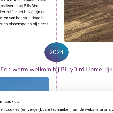
realiseren bij BillyBird
r zelf actief bezig zijn en
eten van het strandbad bij
r en binnenspelen bij slecht
2024
Een warm welkom bij BillyBird Hemelrijk
Nieuwe entree Hemel
an cookies
BillyBird Hemelrijk heeft s
ken cookies (en vergelijkbare technieken) om de website te anal
2023 is aan het nieuwe geb