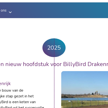
 ons
 ons
eaubon
hiedenis
2025
n nieuw hoofdstuk voor BillyBird Drakenr
oitatie strandbaden
nrijk
de bouw van de
jke stap gezet in het
lyBird is een keten van
llyBird wil het succesvolle