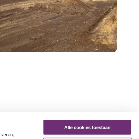
rijk
Alle cookies toestaan
inds juni 2024 een nieuwe entree. Vanaf eind september
yseren,
ouw gewerkt. Bezoekers hebben al die tijd tussen de