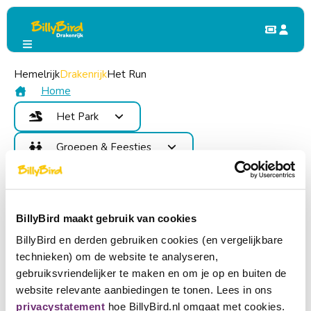
Zaterdag 8 augustus 2026 Smashed Potatoes
Vandaag
Gesloten
bij Drakenrijk
Donderdag
10:00 - 19:00
Vrijdag
10:00 - 19:00
Hemelrijk
Drakenrijk
Het Run
Bekijk alle openingstijden
Meer info
Home
Het Park
Online tickets vanaf 9,95
Attracties
Prijs aan de kassa is 16,-
Groepen & Feestjes
Eten & Drinken
Binnen- en buitenspelen,
Voordelen
Kinderfeestje
Plattegrond
speelkasteel, strandbad
Contact
Schoolreis & groepsuitje
Gebieden
Lid worden
Op zoek naar een leuk uitje? BillyBird Drakenrijk in Reuver is
Evenementen
BillyBird maakt gebruik van cookies
niet zomaar een speeltuin, maar een binnenspeeltuin,
Inloggen
BillyBird en derden gebruiken cookies (en vergelijkbare
buitenspeeltuin en strandbad in één! Je kunt het hele jaar
Tickets kopen
technieken) om de website te analyseren,
door spelen bij ieder weertype.
Taal kiezen
gebruiksvriendelijker te maken en om je op en buiten de
Populaire attracties
website relevante aanbiedingen te tonen. Lees in ons
Partner worden
Nederlands
privacystatement
hoe BillyBird.nl omgaat met cookies.