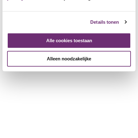
grillgerechten: hier proef je de échte mediterrane keuken in
een gastvrije sfeer. Als lid ontvang je 10% korting op de
totaalrekening, geldig op woensdag en donderdag.
Details tonen
Asteria
Alle cookies toestaan
245 Friends
Alleen noodzakelijke
Inloggen en toevoegen als Friend
Bekijk de pagina van Asteria
Plaats een beoordeling
Log in om een beoordeling te geven
Inloggen