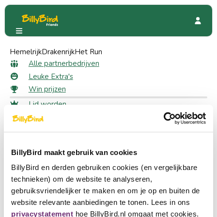
Hemelrijk
Asteria
Drakenrijk
Kortingsacties
Het Run
10% korting
10% korting als lid
Alle partnerbedrijven
Leuke Extra's
Win prijzen
11 likes
Lid worden
Inloggen
Claim jouw korting
Taal kiezen
Ieder bedrijf binnen BillyBird Friends biedt zijn eigen unieke
Partner worden
BillyBird maakt gebruik van cookies
Nederlands
korting aan. Meld je aan en zie hoe jij deze korting kan
verzilveren.
BillyBird en derden gebruiken cookies (en vergelijkbare
English
Aanmelden
technieken) om de website te analyseren,
gebruiksvriendelijker te maken en om je op en buiten de
Deutsch
Geniet van een avond vol Griekse en mediterrane smaken
website relevante aanbiedingen te tonen. Lees in ons
bij Restaurant Asteria in Boekel. Van mezze tot
privacystatement
hoe BillyBird.nl omgaat met cookies.