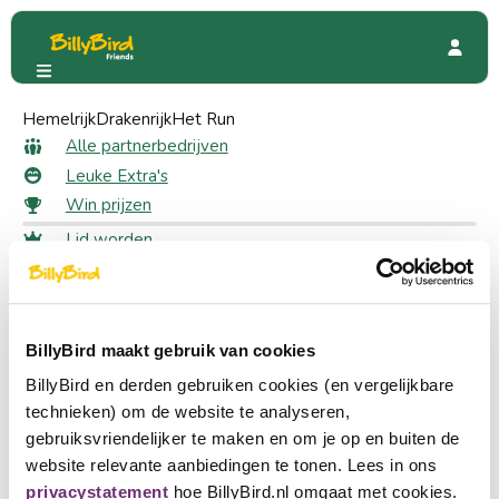
Hemelrijk
Beleving Boerderij de Steenuil
Drakenrijk
Het Run
Kortingsacties
Promoties
Alle partnerbedrijven
Leuke Extra's
Win prijzen
Lid worden
70 likes
Voor leden
Inloggen
Beleving Boerderij de Steenuil
Taal kiezen
20% korting op korting op entree kind
Partner worden
BillyBird maakt gebruik van cookies
Nederlands
BillyBird en derden gebruiken cookies (en vergelijkbare
English
technieken) om de website te analyseren,
Snel naar
gebruiksvriendelijker te maken en om je op en buiten de
Alle partnerbedrijven
Deutsch
website relevante aanbiedingen te tonen. Lees in ons
Leuke Extra's
privacystatement
hoe BillyBird.nl omgaat met cookies.