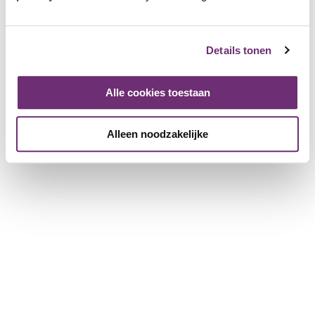
Win prijzen
Over BillyBird
Details tonen
Over ons
Cadeaubon
Geschiedenis
Alle cookies toestaan
Werken bij BillyBird
Pers
Alleen noodzakelijke
Exploitatie strandbaden
Voor partnerbedrijven
Meer informatie voor bedrijven
Bedrijf registreren
Download de brochure