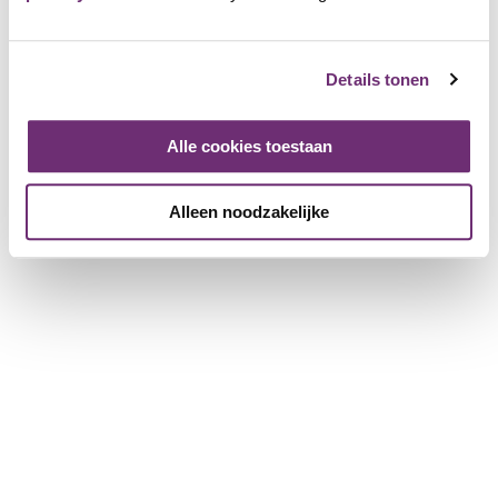
Win prijzen
Over BillyBird
Details tonen
Over ons
Cadeaubon
Geschiedenis
Alle cookies toestaan
Werken bij BillyBird
Pers
Alleen noodzakelijke
Exploitatie strandbaden
Voor partnerbedrijven
Meer informatie voor bedrijven
Bedrijf registreren
Download de brochure