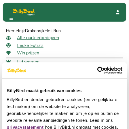
Hemelrijk
“Bij ons” onder de panne
Drakenrijk
Het Run
Kortingsacties
Promoties
Alle partnerbedrijven
Leuke Extra's
Win prijzen
Lid worden
5 likes
Voor leden
Inloggen
“Bij ons” onder de panne
Taal kiezen
10% korting
Partner worden
BillyBird maakt gebruik van cookies
Nederlands
BillyBird en derden gebruiken cookies (en vergelijkbare
English
technieken) om de website te analyseren,
Snel naar
gebruiksvriendelijker te maken en om je op en buiten de
Alle partnerbedrijven
Deutsch
website relevante aanbiedingen te tonen. Lees in ons
Leuke Extra's
privacystatement
hoe BillyBird.nl omgaat met cookies.