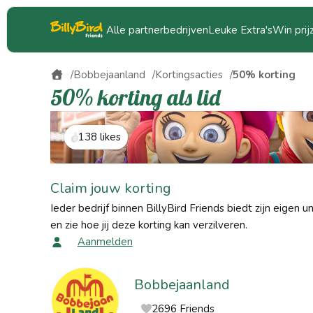
Alle partnerbedrijven
Leuke Extra's
Win prij
Bobbejaanland
Kortingsacties
50% korting
50% korting als lid
138 likes
Claim jouw korting
Ieder bedrijf binnen BillyBird Friends biedt zijn eigen u
en zie hoe jij deze korting kan verzilveren.
Aanmelden
Bobbejaanland
2696 Friends