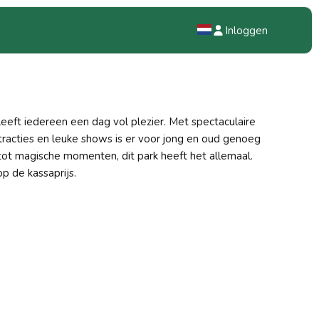
Inloggen
NL
EN
eeft iedereen een dag vol plezier. Met spectaculaire
DE
tracties en leuke shows is er voor jong en oud genoeg
tot magische momenten, dit park heeft het allemaal.
p de kassaprijs.