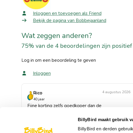
Inloggen en toevoegen als Friend
Bekijk de pagina van Bobbejaanland
Wat zeggen anderen?
75% van de 4 beoordelingen zijn positief
Log in om een beoordeling te geven
Inloggen
4 augustus 2026
Rico
40 jaar
Fijne korting zelfs goedkoper dan de
Bobbejaanland kortingen👍
BillyBird maakt gebruik v
Beoordeling voor: Een bezoek of aankoop bij Bobbejaanland
BillyBird en derden gebrui