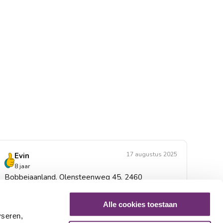
17 augustus 2025
Evin
8 jaar
Bobbejaanland, Olensteenweg 45, 2460
Kasterlee
Beoordeling voor: 50% korting
Alle cookies toestaan
yseren,