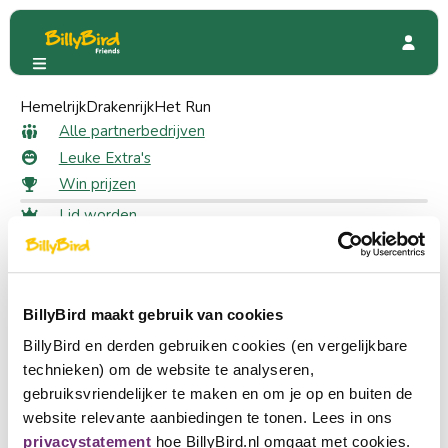
Hemelrijk
Brasserie De Conversatie
Drakenrijk
Het Run
Beoordelingen
Alle beoordelingen voor
Alle partnerbedrijven
Leuke Extra's
Brasserie De Conversatie
Win prijzen
Lid worden
Plaats een beoordeling
Inloggen
Schrijf een review voor deze pagina.
Taal kiezen
Partner worden
BillyBird maakt gebruik van cookies
Nederlands
Snel naar
BillyBird en derden gebruiken cookies (en vergelijkbare
English
technieken) om de website te analyseren,
Alle partnerbedrijven
gebruiksvriendelijker te maken en om je op en buiten de
Leuke Extra's
Deutsch
website relevante aanbiedingen te tonen. Lees in ons
Win prijzen
privacystatement
hoe BillyBird.nl omgaat met cookies.