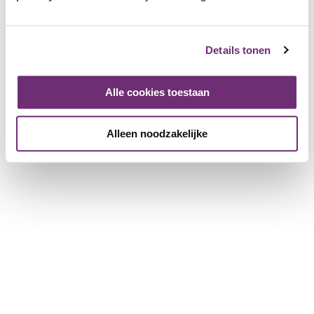
Over BillyBird
Over ons
Details tonen
Cadeaubon
Geschiedenis
Werken bij BillyBird
Alle cookies toestaan
Pers
Exploitatie strandbaden
Alleen noodzakelijke
Voor partnerbedrijven
Meer informatie voor bedrijven
Bedrijf registreren
Download de brochure