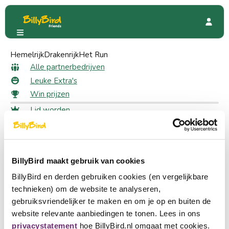
Hemelrijk
City Adventures
Drakenrijk
Het Run
City Adventures
Alle partnerbedrijven
Leuke Extra's
Win prijzen
Lid worden
45 Friends
Inloggen
Taal kiezen
Partner worden
BillyBird maakt gebruik van cookies
Nederlands
BillyBird en derden gebruiken cookies (en vergelijkbare
English
technieken) om de website te analyseren,
gebruiksvriendelijker te maken en om je op en buiten de
Deutsch
website relevante aanbiedingen te tonen. Lees in ons
privacystatement
hoe BillyBird.nl omgaat met cookies.