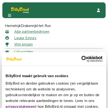
Hemelrijk
De Knoekels
Drakenrijk
Het Run
De Knoekels
Alle partnerbedrijven
Leuke Extra's
Win prijzen
Lid worden
1171 Friends
Inloggen
Taal kiezen
Partner worden
BillyBird maakt gebruik van cookies
Nederlands
BillyBird en derden gebruiken cookies (en vergelijkbare
English
technieken) om de website te analyseren,
gebruiksvriendelijker te maken en om je op en buiten de
Deutsch
website relevante aanbiedingen te tonen. Lees in ons
privacystatement
hoe BillyBird.nl omgaat met cookies.