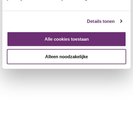
De Knoekels
1171 Friends
Details tonen
Inloggen en toevoegen als Friend
Alle cookies toestaan
De Knoekels maken kindertheater en hebben een eigen
YouTube kanaal
met voornamelijk grappige liedjes.
Alleen noodzakelijke
Na regelmatig spelen op scholen en Bso’s gaan we nu in de
theaters optreden. Als BillyBird lid krijg je 50% korting op
onze optredens in het theater.
De eerstvolgende voorstelling ‘De Tijdrace’ is geschikt
voor kinderen van 4 tot 9 jaar en te zien in de theaterzaal
van PERRON-3 in Rosmalen.
SuperBaby heeft te veel gesnoept en is daardoor heel
misselijk, hij is erg lui en hij verveelt zich.
Vriendje Toby komt op bezoek en gaat hem helpen om zich