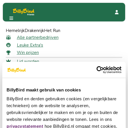
Hemelrijk
HUP
Drakenrijk
Kortingsacties
Het Run
10% korting op een overnachting
Alle partnerbedrijven
10% korting op een
Leuke Extra's
Win prijzen
overnachting als lid
Lid worden
Inloggen
26 likes
Taal kiezen
Partner worden
BillyBird maakt gebruik van cookies
Nederlands
Claim jouw korting
BillyBird en derden gebruiken cookies (en vergelijkbare
Ieder bedrijf binnen BillyBird Friends biedt zijn eigen unieke
English
technieken) om de website te analyseren,
korting aan. Meld je aan en zie hoe jij deze korting kan
gebruiksvriendelijker te maken en om je op en buiten de
Deutsch
verzilveren.
website relevante aanbiedingen te tonen. Lees in ons
Aanmelden
privacystatement
hoe BillyBird.nl omgaat met cookies.