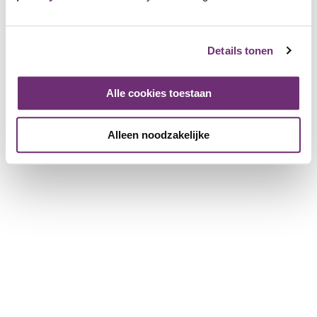
Bij HUP Hotel combineer je ontspanning met sport en
plezier. Of je nu komt om te bowlen, tennissen, zwemmen
Details tonen
of gewoon lekker te relaxen, hier kan het allemaal. Maak je
dag compleet met een comfortabele overnachting. Als lid
ontvang je 10% korting op een overnachting.
Alle cookies toestaan
HUP
Alleen noodzakelijke
1427 Friends
Inloggen en toevoegen als Friend
Bekijk de pagina van HUP
Plaats een beoordeling
Log in om een beoordeling te geven
Inloggen