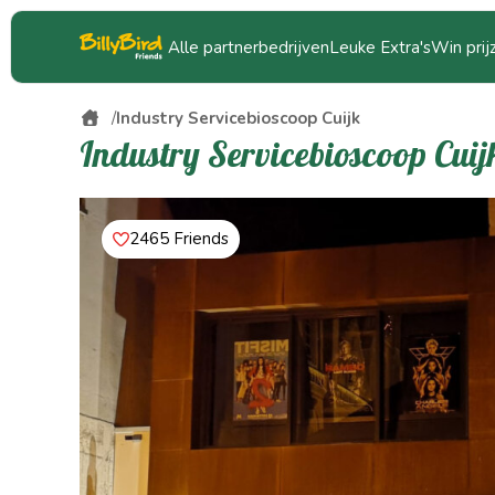
Alle partnerbedrijven
Leuke Extra's
Win prij
Industry Servicebioscoop Cuijk
Industry Servicebioscoop Cuij
2465 Friends