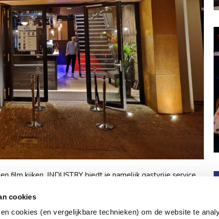
 film kijken. INDUSTRY biedt je namelijk gastvrije service
vergeten. Een druk op de serviceknop aan de stoel en de
an cookies
 kijken helemaal relaxed en zorgen wij ervoor dat je even
ken cookies (en vergelijkbare technieken) om de website te anal