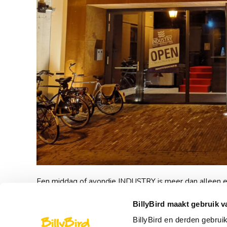
Een middag of avondje INDUSTRY is meer dan alleen een
tot aan de stoel en de uitgebreide menukaart niet te 
BillyBird maakt gebruik v
medewerkers brengen het snel en ongemerkt. Zo is film
kunt ontsnappen uit het dagelijkse leven.
BillyBird en derden gebrui