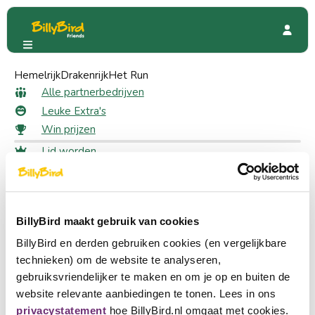
Hemelrijk
Kleurenfeest
Drakenrijk
Het Run
Kleurenfeest
Alle partnerbedrijven
Leuke Extra's
Win prijzen
Lid worden
496 Friends
Inloggen
Taal kiezen
Partner worden
BillyBird maakt gebruik van cookies
Nederlands
BillyBird en derden gebruiken cookies (en vergelijkbare
English
technieken) om de website te analyseren,
gebruiksvriendelijker te maken en om je op en buiten de
Deutsch
website relevante aanbiedingen te tonen. Lees in ons
privacystatement
hoe BillyBird.nl omgaat met cookies.