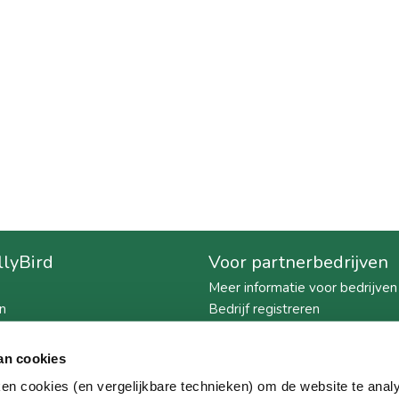
llyBird
Voor partnerbedrijven
Meer informatie voor bedrijven
n
Bedrijf registreren
nis
Download de brochure
 BillyBird
an cookies
ken cookies (en vergelijkbare technieken) om de website te anal
ie strandbaden