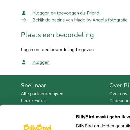
Inloggen en toevoegen als Friend
Bekijk de pagina van Made by Angela fotografie
Plaats een beoordeling
Log in om een beoordeling te geven
Inloggen
Snel naar
Over Bi
Alle partnerbedrijven
Over ons
Leuke Extra's
Cadeaubo
Win prijzen
Geschiede
Werken bij
BillyBird maakt gebruik v
Pers
BillyBird en derden gebrui
Exploitat