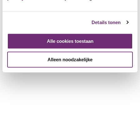
Win prijzen
Over BillyBird
Details tonen
Over ons
Cadeaubon
Geschiedenis
Alle cookies toestaan
Werken bij BillyBird
Pers
Alleen noodzakelijke
Exploitatie strandbaden
Voor partnerbedrijven
Meer informatie voor bedrijven
Bedrijf registreren
Download de brochure