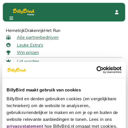
Hemelrijk
Mowrobotics
Drakenrijk
Het Run
Kortingsacties
Promoties
Alle partnerbedrijven
Leuke Extra's
Win prijzen
Lid worden
11 likes
Voor leden
Inloggen
Mowrobotics
Taal kiezen
€ 50,- korting op robotmaaier
Partner worden
BillyBird maakt gebruik van cookies
Nederlands
BillyBird en derden gebruiken cookies (en vergelijkbare
English
technieken) om de website te analyseren,
Snel naar
gebruiksvriendelijker te maken en om je op en buiten de
Alle partnerbedrijven
Deutsch
website relevante aanbiedingen te tonen. Lees in ons
Leuke Extra's
privacystatement
hoe BillyBird.nl omgaat met cookies.