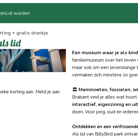
zen
Lid worden
ting + gratis drankje
ls lid
Een museum waar je als kin
familiemuseum over het leven va
maar ook om een levenslange l
vermaken zich minstens zo goe
🏛
Mammoeten, fossielen, on
nieke korting aan. Meld je aan
Brabant vind je alles wat hoort
interactief, eigenzinnig en u
doen. Voor jong, oud en iedere
Ontdekken en een verfrissend
Als lid van BillyBird park ontva