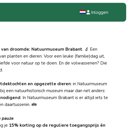
Inloggen
NL
EN
d van droomde: Natuurmuseum Brabant
. 🔬 Een
DE
n planten en dieren. Voor een leuke (familie)dag uit,
iefde voor natuur op te doen. En de volwassenen? Die
d.
tdektochten en opgezette dieren
: in Natuurmuseum
 bij een natuurhistorisch museum maar dan net anders:
itnodigend
. In Natuurmuseum Brabant is er altijd iets te
en daartussenin. 👪
e pauze
ng je
15% korting op de reguliere toegangsprijs én