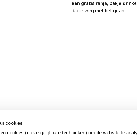
een gratis ranja, pakje drinke
dagje weg met het gezin.
an cookies
llyBird
Voor partnerbedrijven
ken cookies (en vergelijkbare technieken) om de website te anal