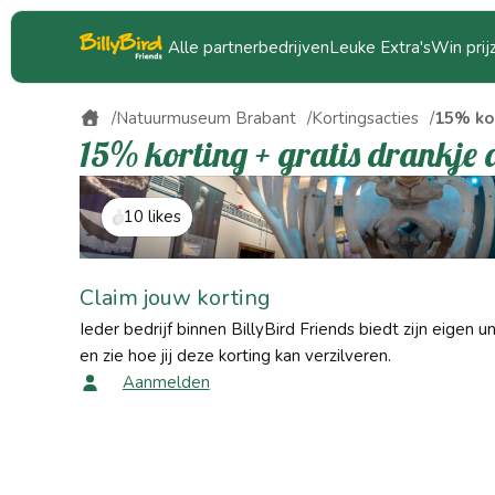
Alle partnerbedrijven
Leuke Extra's
Win prij
Natuurmuseum Brabant
Kortingsacties
15% kor
15% korting + gratis drankje a
10 likes
Claim jouw korting
Ieder bedrijf binnen BillyBird Friends biedt zijn eigen u
en zie hoe jij deze korting kan verzilveren.
Aanmelden