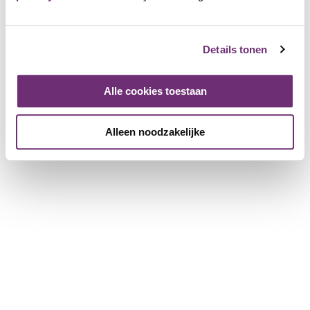
Over BillyBird
Over ons
Details tonen
Cadeaubon
Geschiedenis
Werken bij BillyBird
Alle cookies toestaan
Pers
Exploitatie strandbaden
Alleen noodzakelijke
Voor partnerbedrijven
Meer informatie voor bedrijven
Bedrijf registreren
Download de brochure