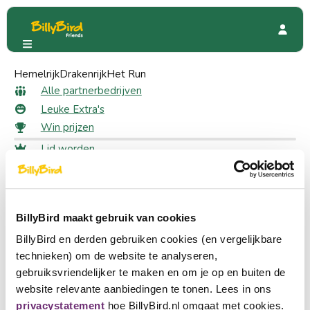
Hemelrijk
Plopsaland Ardennes
Drakenrijk
Het Run
Beoordelingen
Alle beoordelingen voor
Alle partnerbedrijven
Leuke Extra's
Plopsaland Ardennes
Win prijzen
Lid worden
Plaats een beoordeling
Inloggen
Schrijf een review voor deze pagina.
Taal kiezen
Partner worden
BillyBird maakt gebruik van cookies
Nederlands
Snel naar
BillyBird en derden gebruiken cookies (en vergelijkbare
English
technieken) om de website te analyseren,
Alle partnerbedrijven
gebruiksvriendelijker te maken en om je op en buiten de
Leuke Extra's
Deutsch
website relevante aanbiedingen te tonen. Lees in ons
Win prijzen
privacystatement
hoe BillyBird.nl omgaat met cookies.