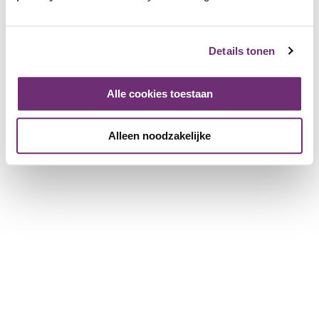
Win prijzen
Over BillyBird
Details tonen
Over ons
Cadeaubon
Alle cookies toestaan
Geschiedenis
Werken bij BillyBird
Pers
Alleen noodzakelijke
Exploitatie strandbaden
Voor partnerbedrijven
Meer informatie voor bedrijven
Bedrijf registreren
Download de brochure