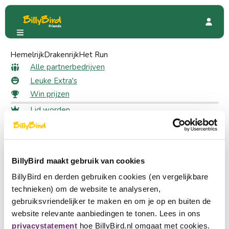
Hemelrijk
Plopsaland Theater Hotel en Village
Drakenrijk
Het Run
Beoordelingen
Alle beoordelingen voor
Alle partnerbedrijven
Leuke Extra's
Plopsaland Theater Hotel en
Win prijzen
Village
Lid worden
Inloggen
Plaats een beoordeling
Taal kiezen
Schrijf een review voor deze pagina.
Partner worden
BillyBird maakt gebruik van cookies
Nederlands
BillyBird en derden gebruiken cookies (en vergelijkbare
English
technieken) om de website te analyseren,
Snel naar
gebruiksvriendelijker te maken en om je op en buiten de
Deutsch
Alle partnerbedrijven
website relevante aanbiedingen te tonen. Lees in ons
Leuke Extra's
privacystatement
hoe BillyBird.nl omgaat met cookies.