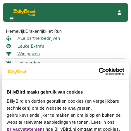
Hemelrijk
Restaurant Charlie
Drakenrijk
Het Run
Beoordelingen
Alle beoordelingen voor
Alle partnerbedrijven
Leuke Extra's
Restaurant Charlie
Win prijzen
Lid worden
Plaats een beoordeling
Inloggen
Schrijf een review voor deze pagina.
Taal kiezen
Partner worden
BillyBird maakt gebruik van cookies
Nederlands
Snel naar
BillyBird en derden gebruiken cookies (en vergelijkbare
English
technieken) om de website te analyseren,
Alle partnerbedrijven
gebruiksvriendelijker te maken en om je op en buiten de
Leuke Extra's
Deutsch
website relevante aanbiedingen te tonen. Lees in ons
Win prijzen
privacystatement
hoe BillyBird.nl omgaat met cookies.