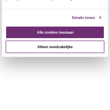
Over BillyBird
Over ons
Details tonen
Cadeaubon
Geschiedenis
Werken bij BillyBird
Alle cookies toestaan
Pers
Exploitatie strandbaden
Alleen noodzakelijke
Voor partnerbedrijven
Meer informatie voor bedrijven
Bedrijf registreren
Download de brochure