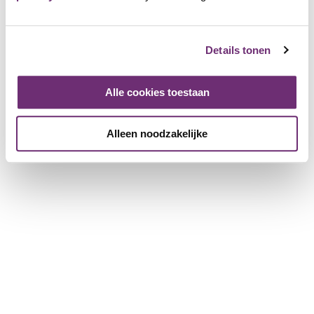
Over BillyBird
Over ons
Details tonen
Cadeaubon
Geschiedenis
Werken bij BillyBird
Alle cookies toestaan
Pers
Exploitatie strandbaden
Alleen noodzakelijke
Voor partnerbedrijven
Meer informatie voor bedrijven
Bedrijf registreren
Download de brochure