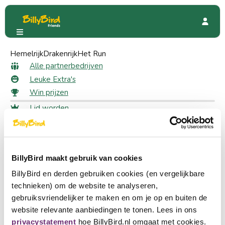
Hemelrijk
Timmermans Carnaval
Drakenrijk
Het Run
Beoordelingen
Alle beoordelingen voor
Alle partnerbedrijven
Leuke Extra's
Timmermans Carnaval
Win prijzen
Lid worden
Plaats een beoordeling
Inloggen
Schrijf een review voor deze pagina.
Taal kiezen
Partner worden
BillyBird maakt gebruik van cookies
Nederlands
Snel naar
BillyBird en derden gebruiken cookies (en vergelijkbare
English
technieken) om de website te analyseren,
Alle partnerbedrijven
gebruiksvriendelijker te maken en om je op en buiten de
Leuke Extra's
Deutsch
website relevante aanbiedingen te tonen. Lees in ons
Win prijzen
privacystatement
hoe BillyBird.nl omgaat met cookies.