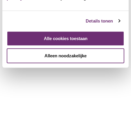
stofwisseling, vet-, vocht- en spiermassa.
TPsanté
Details tonen
34 Friends
Alle cookies toestaan
Inloggen en toevoegen als Friend
Bekijk de pagina van TPsanté
Alleen noodzakelijke
Meer van TPsanté
3 likes
Voor leden
TPsanté
2e stoelmassage gratis