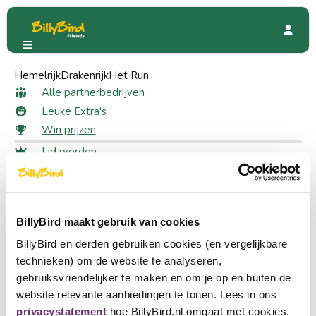
Hemelrijk
TPsanté
Drakenrijk
Kortingsacties
Het Run
Gratis gezondheidscheck
Gratis gezondheidscheck
Alle partnerbedrijven
Leuke Extra's
Win prijzen
3 likes
Lid worden
Inloggen
Claim jouw korting
Taal kiezen
Ieder bedrijf binnen BillyBird Friends biedt zijn eigen unieke
Partner worden
BillyBird maakt gebruik van cookies
Nederlands
korting aan. Meld je aan en zie hoe jij deze korting kan
verzilveren.
BillyBird en derden gebruiken cookies (en vergelijkbare
English
Aanmelden
technieken) om de website te analyseren,
gebruiksvriendelijker te maken en om je op en buiten de
Deutsch
Persoonlijke gezondheidscheck.
website relevante aanbiedingen te tonen. Lees in ons
Gratis meting van bloeddruk, bloedsuiker, aderverkalking,
privacystatement
hoe BillyBird.nl omgaat met cookies.